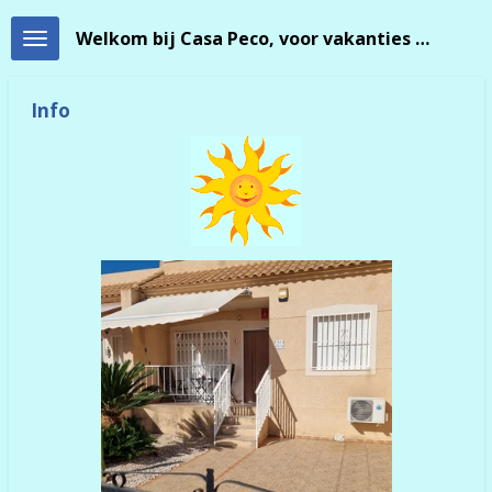
Ga
Welkom bij Casa Peco, voor vakanties aan de Costa Blanca.
direct
naar
de
hoofdinhoud
Info