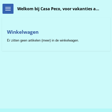
Ga
Welkom bij Casa Peco, voor vakanties aan de Costa Blanca.
direct
naar
de
hoofdinhoud
Winkelwagen
Er zitten geen artikelen (meer) in de winkelwagen.